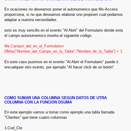
Me.Refresh
Else MsgBox "Ponga la cuenta a buscar", vbInformation,
En ocaciones no deseamos poner el autonumerico que Ms-Access
"Nombre Negocio"
proporciona, si no que deseamos elaborar uno propioen cual podamos
End If
adaptar a nuestra necesidades.
Ahora bien con este código buscamos el registro anterior en
esto es muy sencillo en el evento "Al Abrir" del Formulario donde esta
donde la cuenta de la tabla sea igual al valor que se encuantra
el campo autonumerioco inserta el siguiente código.
en el campo buscar del formulario
Me.Campor_del_en_el_Formulario=
Para esto, le insertamos otro botón al formulario y le ponemos
DMax("Nombre_del_Campo_en_la_Tabla","Nombre_de_la_Tabla") + 1
Anterior, en el evento al hacer click de dicho botón le pegamos
el siguiente código
En este caso pusimos en el evento "Al Abrir el Formulario" puede ir
encualquier otro evento, por ejemplo "Al hacer click de un botón".
DoCmd.SearchForRecord acDataTable, "clientes", acPrevious,
"Cuenta =" & Forms!formclientes!buscar
COMO SUMAR UNA COLUMNA SEGUN DATOS DE UTRA
COLUMNA CON LA FUNCION DSUMA
Cerrar menú
En este ejemplo vamos a tomar como ejemplo una tabla llamada
Foro
"Clientes" que tiene cuatro columnas
Tutoriales Excel
Tutoriales Access
1-Cod_Cte