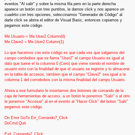
eventos "Al salir" y sobre la misma fila pero en la parte derecha
aparece un botón con tres puntitos, le damos click y nos aparece un
cuadrito con tres opciones, seleccinamos "Generador de Código" al
darle click se abrira el editor de Visual Basic, entonces copiamos y
pegamos este código.
Me.Usuario = Me.User2.Column(0)
Me.Clave2 = Me.User2.Column(1)
Lo que hacemos con este código es que cada ves que salgamos del
campo combobox que se llama "User2" el campo Usuario es igual al
dato que tuene el la columna 0 (Cero) que viene siendo el nombre de
usuario esto con la finalidad de que el usuario se registre y lo almacene
en la tabla de accesos, tambien que el campo "Clave2" sea igual a la
columna 1 del comobobox con la misma finalidad del campo Usuario.
Ahora a ese furmulario le insertamos dos botones de comando de la
caja de herramientas de access. a un botón le ponemos "Salir" o al otro
le ponemos "Accesar" al en el evento al "Hacer Click" del boton "Salir"
pegamos este código.
On Error GoTo Err_Comando7_Click
DoCmd.Quit
Exit_Comando7_Click: