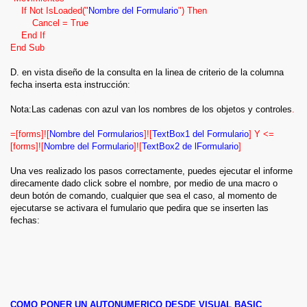
Ahora creamos un formulario que tenga como orígen la tabla
If Not IsLoaded("
Nombre del Formulario
") Then
clientes, le agregamos los campos cuenta y nombre, despues
Cancel = True
le insertarmos un TextBox independiente y un botón de
End If
comando y al TextBox lo llamamos buscar
End Sub
El Formulario quedara asi:
D. en vista diseño de la consulta en la linea de criterio de la columna
fecha inserta esta instrucción:
Cuenta (de la tabla)
Nombre (de la tabla)
Nota:Las cadenas con azul van los nombres de los objetos y controles
.
TexBox1 (Independiente)= buscar
=[forms]![
Nombre del Formularios
]![
TextBox1 del Formulario
] Y <=
El TextBox3 llamado buscar,es donde vamos a poner el valor a
[forms]![
Nombre del
Formulario
]![
TextBox2 de lFormulario
]
buscar, en este caso vamos a buscar números de cuenta
almacenadas en la tabla, y en el campo cuenta y nombre nos
Una ves realizado los pasos correctamente, puedes ejecutar el informe
mostrara el ultimo registro almacenado con esa cuenta.
direcamente dado click sobre el nombre, por medio de una macro o
deun botón de comando, cualquier que sea el caso, al momento de
por ejemplo si tenemos almacenado en la tabla 5 registros con
ejecutarse se activara el fumulario que pedira que se inserten las
la cuenta 4000 y deseamos que al momento de buscar nos
fechas:
muestre el ultimo registro almacenado de esa cuenta.
En el evento al hacer click del bóton pegamos este código
If Not IsNull([buscar]) Then
a = DMax("Id", "clientes", "[Cuenta]=" & [buscar])
DoCmd.GoToRecord , clientes, acGoTo, a
COMO PONER UN AUTONUMERICO DESDE VISUAL BASIC