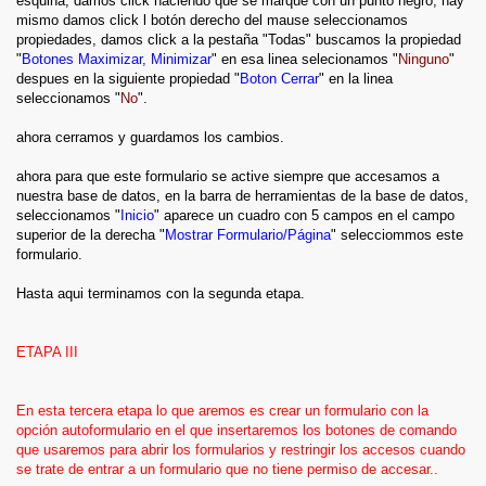
esquina, damos click haciendo que se marque con un punto negro, hay
mismo damos click l botón derecho del mause seleccionamos
propiedades, damos click a la pestaña "Todas" buscamos la propiedad
"
Botones
Maximizar, Minimizar
" en esa linea selecionamos "
Ninguno
"
despues en la siguiente propiedad "
Boton Cerrar
" en la linea
seleccionamos "
No
".
ahora cerramos y guardamos los cambios.
ahora para que este formulario se active siempre que accesamos a
nuestra base de datos, en la barra de herramientas de la base de datos,
seleccionamos "
Inicio
" aparece un cuadro con 5 campos en el campo
superior de la derecha "
Mostrar Formulario/Página
" selecciommos este
formulario.
Hasta aqui terminamos con la segunda etapa.
ETAPA III
En esta tercera etapa lo que aremos es crear un formulario con la
opción autoformulario en el que insertaremos los botones de comando
que usaremos para abrir los formularios y restringir los accesos cuando
se trate de entrar a un formulario que no tiene permiso de accesar..