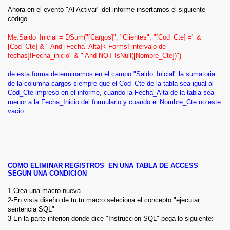
Ahora en el evento "Al Activar" del informe insertamos el siguiente
código
Me.Saldo_Inicial = DSum("[Cargos]", "Clientes", "[Cod_Cte] =" &
[Cod_Cte] & " And [Fecha_Alta]< Forms![intervalo de
fechas]!Fecha_inicio" & " And NOT IsNull([Nombre_Cte])")
de esta forma determinamos en el campo "Saldo_Inicial" la sumatoria
de la columna cargos siempre que el Cod_Cte de la tabla sea igual al
Cod_Cte impreso en el informe, cuando la Fecha_Alta de la tabla sea
menor a la Fecha_Inicio del formulario y cuando el Nombre_Cte no este
vacio.
COMO ELIMINAR REGISTROS EN UNA TABLA DE ACCESS
SEGUN UNA CONDICION
1-Crea una macro nueva
2-En vista diseño de tu tu macro seleciona el concepto "ejecutar
sentencia SQL"
3-En la parte inferion donde dice "Instrucción SQL" pega lo siguiente: