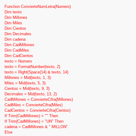
Function ConvierteNumLetra(Numero)
Dim texto
CONDICIONAR LA LISTA DE UN COMBOBOX O LISTBOX DE ACUERDO
Dim Millones
AL VALOR DE OTRO COMBOBOX O TEXTBOX
Dim Miles
Dim Cientos
Para condicionar la lista de un combobox de acuerdo a un valor que se
Dim Decimales
seleccione en otro combobox o un valor que se escriba en un textbox,
Dim cadena
haremos lo siguiente.
Dim CadMillones
Dim CadMiles
En vista diseño del formulario, selecciona propiedades del combobox, en la
Dim CadCientos
pestaña Datos, en la propiedad Origen de Control, antes de FROM, ponemos
texto = Numero
esta instrucción
Where campo_de_la_tabla = ComboBox_o_TextBox.
texto = FormatNumber(texto, 2)
texto = Right(Space(14) & texto, 14)
Millones = Mid(texto, 1, 3)
Miles = Mid(texto, 5, 3)
Cientos = Mid(texto, 9, 3)
MANEJO DE COLORES Y CONDICIONES EN MS ACCESS DESDE
Decimales = Mid(texto, 13, 2)
VISUAL BASIC
CadMillones = ConvierteCifra(Millones)
CadMiles = ConvierteCifra(Miles)
En este tema veremos como podemos aplicar colores tanto de texto como
CadCientos = ConvierteCifra(Cientos)
de fondo a un control de un formulario dependiendo de una condición.
If Trim(CadMillones) > "" Then
If Trim(CadMillones) = "UN" Then
Primero daremos una pequeña explicación del codigo de colores que
cadena = CadMillones & " MILLON"
podemos utilizar en access.
Else