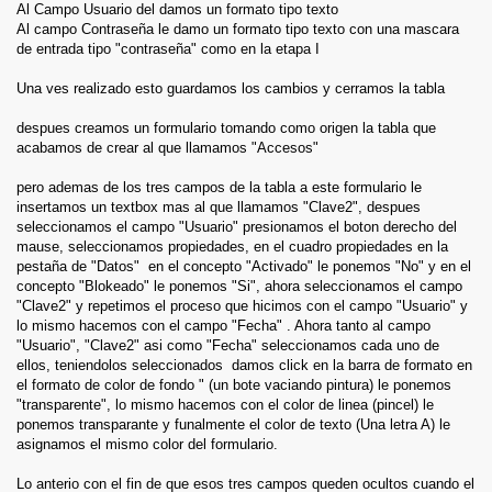
Al Campo Usuario del damos un formato tipo texto
Al campo Contraseña le damo un formato tipo texto con una mascara
de entrada tipo "contraseña" como en la etapa I
Una ves realizado esto guardamos los cambios y cerramos la tabla
despues creamos un formulario tomando como origen la tabla que
acabamos de crear al que llamamos "Accesos"
pero ademas de los tres campos de la tabla a este formulario le
insertamos un textbox mas al que llamamos "Clave2", despues
seleccionamos el campo "Usuario" presionamos el boton derecho del
mause, seleccionamos propiedades, en el cuadro propiedades en la
pestaña de "Datos" en el concepto "Activado" le ponemos "No" y en el
concepto "Blokeado" le ponemos "Si", ahora seleccionamos el campo
"Clave2" y repetimos el proceso que hicimos con el campo "Usuario" y
lo mismo hacemos con el campo "Fecha" . Ahora tanto al campo
"Usuario", "Clave2" asi como "Fecha" seleccionamos cada uno de
ellos, teniendolos seleccionados damos click en la barra de formato en
el formato de color de fondo " (un bote vaciando pintura) le ponemos
"transparente", lo mismo hacemos con el color de linea (pincel) le
ponemos transparante y funalmente el color de texto (Una letra A) le
asignamos el mismo color del formulario.
Lo anterio con el fin de que esos tres campos queden ocultos cuando el