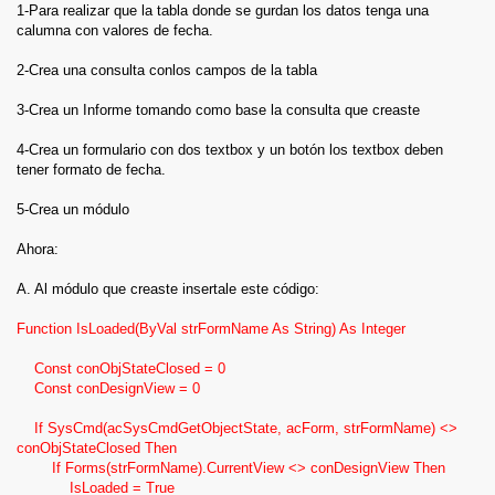
End Sub
1-Para realizar que la tabla donde se gurdan los datos tenga una
calumna con valores de fecha.
2-Crea una consulta conlos campos de la tabla
PONER VALORES DEL ELEMENTO ACTIVO DEL LISBOX
3-Crea un Informe tomando como base la consulta que creaste
EN TEXTBOX
4-Crea un formulario con dos textbox y un botón los textbox deben
En este ejemplO tenemos una tabla a la que llamamos
tener formato de fecha.
(Catalogo) y tiene dos columnas (codigo y nombre), un
formulario con tres controles:
5-Crea un módulo
LisBox1 (Le ponemos como nombre Lista1 y tiene las
Ahora:
columnas cod y nom de la tabla Catalogo)
TexBox1 (Le ponemos como nombre codigo)
A. Al módulo que creaste insertale este código:
Texbox2 (Le ponemos como nombre nombre)
Function IsLoaded(ByVal strFormName As String) As Integer
Lo que vamos hacer es que al momento de seleccionar un
elemento en el lisbox (Lista1) nos muestre los datos de las
Const conObjStateClosed = 0
columnas en los textboxs.
Const conDesignView = 0
En el evento al hacer click del lisbox pegamos este código:
If SysCmd(acSysCmdGetObjectState, acForm, strFormName) <>
conObjStateClosed Then
If Forms(strFormName).CurrentView <> conDesignView Then
a = Me.Lista1.ListIndex
IsLoaded = True