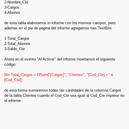
Tutoriales Visual Net
2-Nombre_Cte
Tutoriales Visual 6
3-Cargos
Tutoriales PHP
4-Abonos
Tutoriales MySQL
Tutoriales ASP
de esta tabla elaboramos in informe con los mismos campos, pero
Totoriales Batch
ademas en el pie de pagina del informe agregamos tres TextBox
Tutoriales Scrips
Soporte Tecnico
1-Toral_Cargos
Productos
2-Total_Abonos
A vista de escritorio
3-Saldo_Cte
Ahora en el evento "Al Activar" del informe insertamos el siguiente
código:
Me.Total_Cargos = DSum("[Cargos]", "Clientes", "[Cod_Cte] =" &
[Cod_Cte])
de esta forma sumaremos todas las cantidades de la columna Cargos
de la tabla Clientes cuando el Cod_Cte sea igual al Cod_Cte impreso en
el informe.