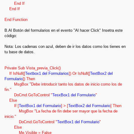
Me.codigo = Me.Lista1.Value
End If
Me.nombre = Me.Lista1.Column(1, a)
End If
End Function
B.Al Botón del formularios en el evento "Al hacer Click" Insetra este
ABRIR UN REGISTRO AL DARLE DOBLE CLICK EN UN
código:
LISBOX
Nota: Los cadenas con azul, deben de ir los datos como los tienes en
En este caso tenemos tres objetos, Tabla1 (la llamamos
tu base de datos.
Catalogo), Formulario1 (Lo llamamos Catalogo1) y
Formulario2 (Lo llamamos Catalogo2).
Private Sub Vista_previa_Click()
La tabla catalogo a su ves tiene dos columnas (codigo y
If IsNull([
Textbox1 del Formularios
]) Or IsNull([
TextBox2 del
nombre)
Formulario
]) Then
MsgBox "Debe introducir tanto los datos de inicio como los de
El formulario Catalogo1 tiene un control de listbox llamado
fin."
Lista1 con las columas codigo y nombre de la tabla catalogo
DoCmd.GoToControl "
TesxBox1 del Formulario
"
Else
El formilario catalogo2 tiene dos controles que que son los
If [
TextBox1 del Formulario
] > [
TextBox2 del Formulario
] Then
campos codigo y nombre de la tabla catalogo
MsgBox "La fecha de fin debe ser mayor que la fecha de
inicio."
Ahora bien, lo que vamos hacer es que al memento de dar
DoCmd.GoToControl "
TextBox1 del Formulario
"
doble click en un elemento de la Lista en el formulario catalogo
Else
y que nos abra el formulario catalogo2 en el segistro
Me.Visible = False