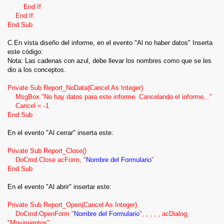
seleccionado.
End If
End If
En el evento al hacer doble click del listbox (Lista1) pegamos
End Sub
este código.
C.En vista diseño del informe, en el evento "Al no haber datos" Inserta
DoCmd.OpenForm "Catalogo2", , , "[Catalogo.codigo] =" &
este código:
Forms!Catalogo1!codigo
Nota: Las cadenas con azul, debe llevar los nombres como que se les
dio a los conceptos.
Private Sub Report_NoData(Cancel As Integer)
MsgBox "No hay datos para este informe. Cancelando el informe..."
BUSQUEDA HACIA ATRAR O INVERSA EN ACCESS CON
Cancel = -1
VBA
End Sub
En este tema vamos a ver como podemos buscar un registro
En el evento "Al cerrar" inserta este:
especifico hacia atras, es decir que nos busque el último
registro que coincida con el valor buscado
Private Sub Report_Close()
DoCmd.Close acForm, "
Nombre del Formulario
"
En este ejemplo, la búsqueda la realizaremos en una tabla
End Sub
llamada clientes y a la ves esta tabla tiene los campos:
En el evento "Al abrir" insertar este:
Id (autonumerico)
Cuenta (numerico)
Private Sub Report_Open(Cancel As Integer)
Nombre (Texto)
DoCmd.OpenForm "
Nombre del Formulario
", , , , , acDialog,
"Movimientos"