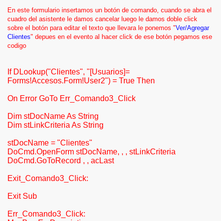
En este formulario insertamos un botón de comando, cuando se abra el
cuadro del asistente le damos cancelar luego le damos doble click
sobre el botón para editar el texto que llevara le ponemos "
Ver/Agregar
Clientes
" depues en el evento al hacer click de ese botón pegamos ese
codigo
If DLookup("Clientes", "[Usuarios]=
Forms!Accesos.Form!User2") = True Then
On Error GoTo Err_Comando3_Click
Dim stDocName As String
Dim stLinkCriteria As String
stDocName = "Clientes"
DoCmd.OpenForm stDocName, , , stLinkCriteria
DoCmd.GoToRecord , , acLast
Exit_Comando3_Click:
Exit Sub
Err_Comando3_Click: