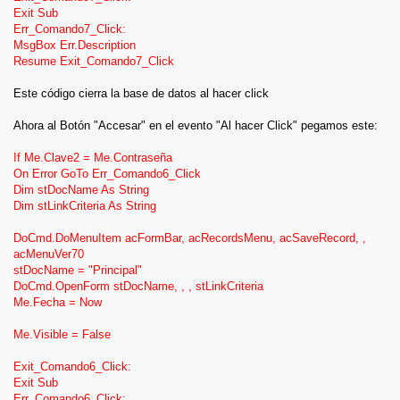
Exit Sub
Err_Comando7_Click:
MsgBox Err.Description
Resume Exit_Comando7_Click
Este código cierra la base de datos al hacer click
Ahora al Botón "Accesar" en el evento "Al hacer Click" pegamos este:
If Me.Clave2 = Me.Contraseña
On Error GoTo Err_Comando6_Click
Dim stDocName As String
Dim stLinkCriteria As String
DoCmd.DoMenuItem acFormBar, acRecordsMenu, acSaveRecord, ,
acMenuVer70
stDocName = "Principal"
DoCmd.OpenForm stDocName, , , stLinkCriteria
Me.Fecha = Now
Me.Visible = False
Exit_Comando6_Click:
Exit Sub
Err_Comando6_Click: