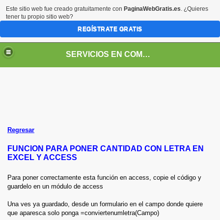
Este sitio web fue creado gratuitamente con
PaginaWebGratis.es
. ¿Quieres
tener tu propio sitio web?
REGÍSTRATE GRATIS
SERVICIOS EN COMPUTACION
En visual basic a diferencia de una formula de excel, los datos de fechas los
toma como una cadena de texto, para eso usaremos la función DateTime es
decir mi fecha es igual a DateTime.Date de esta forma validara si la fecha es
igual a la fecha actual ejecute una macro, si no es igual que no la ejecute.
Me.fecha = DateTime.Date
Regresar
PERMITIR SOLO SELECCIONAR DATOS DE LA LISTA EN UN
COMBOBOX
FUNCION PARA PONER CANTIDAD CON LETRA EN
EXCEL Y ACCESS
Para impedir que un usuario escriba datos en un combobox, y solo le permita
seleccionar los datos de la lista haremos lo siguiente.
Para poner correctamente esta función en access, copie el código y
guardelo en un módulo de access
En vista diseño del formulario, selecciona propiedades del combobox, en la
pestaña Datos, en la propiedad
Limitar Lista (List Limit)
selecciona Si.
Una ves ya guardado, desde un formulario en el campo donde quiere
que aparesca solo ponga =conviertenumletra(Campo)